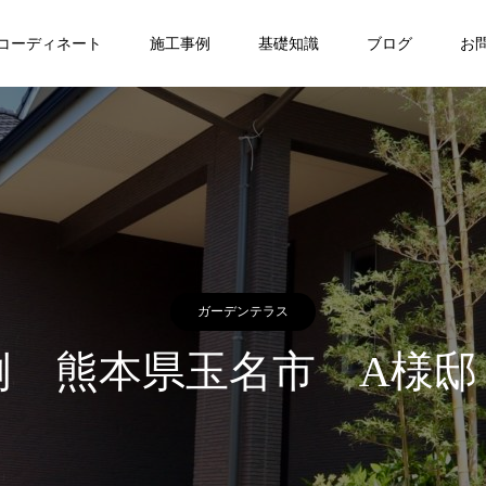
コーディネート
施工事例
基礎知識
ブログ
お
ガーデンテラス
例 熊本県玉名市 A様邸