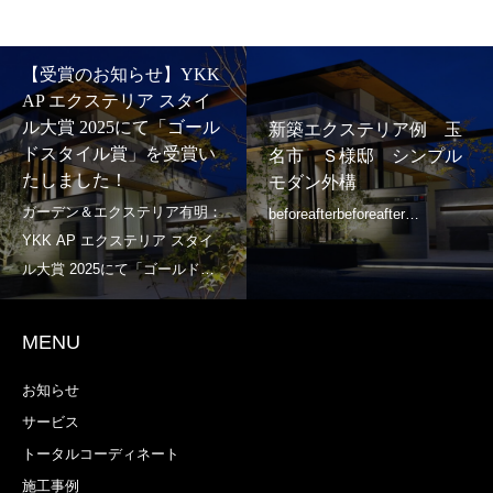
新築エクステリア例 玉
例 玉
新築エクステリア
名郡 U様邸 シンプル
ンプル
本県玉名市 U様
モダン外構
モダン外構
MENU
お知らせ
サービス
トータルコーディネート
施工事例