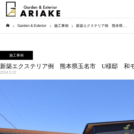
Garden & Exterior
施工事例
新築エクステリア例 熊本県玉名市 U様邸 和モダン外構
ホーム
施工事例
新築エクステリア例 熊本県玉名市 U様邸 和
2024.5.22