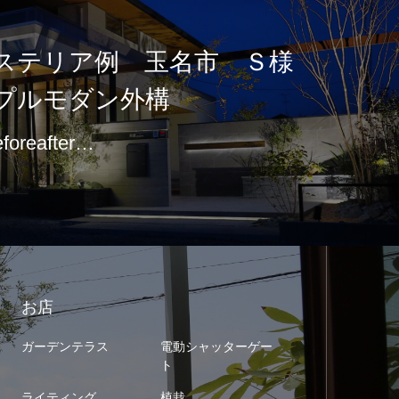
ステリア例 玉名市 Ｓ様
プルモダン外構
eforeafter…
お店
ガーデンテラス
電動シャッターゲー
ト
ライティング
植栽