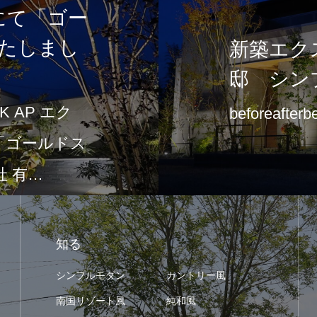
5にて「ゴー
たしまし
新築エク
邸 シン
 AP エク
beforeafterb
て「ゴールドス
 有…
知る
シンプルモダン
カントリー風
南国リゾート風
純和風