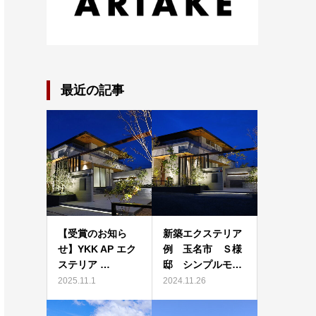
最近の記事
【受賞のお知ら
新築エクステリア
せ】YKK AP エク
例 玉名市 Ｓ様
ステリア …
邸 シンプルモ…
2025.11.1
2024.11.26