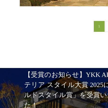
1
新築エクステリア例 玉名
邸 シンプルモダン外構