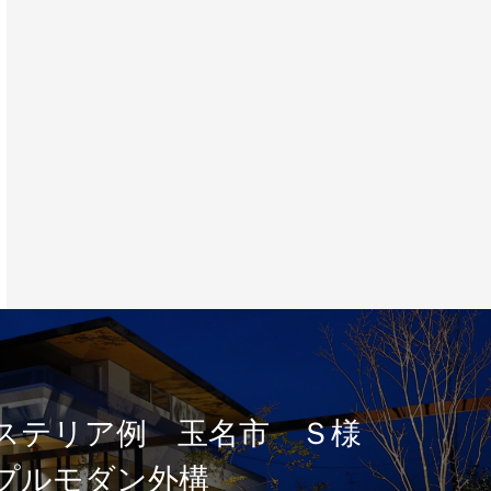
クステリア例 熊本県玉名
邸 和モダン外構