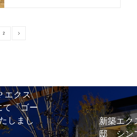
2
郡 U様
新築エ
市 U様