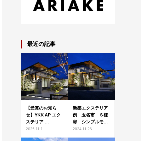
最近の記事
【受賞のお知ら
新築エクステリア
せ】YKK AP エク
例 玉名市 Ｓ様
ステリア …
邸 シンプルモ…
2025.11.1
2024.11.26