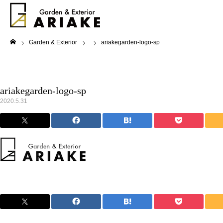
Garden & Exterior
ariakegarden-logo-sp
ホーム
ariakegarden-logo-sp
2020.5.31