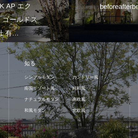
 AP エク
beforeafterb
て「ゴールドス
 有…
知る
シンプルモダン
カントリー風
南国リゾート風
純和風
ナチュラルモダン
南欧風
和風モダン
北欧風