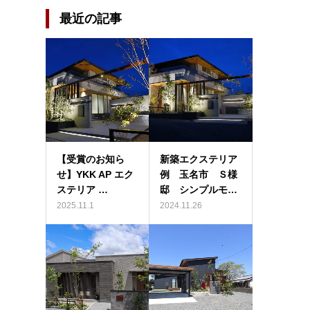
最近の記事
【受賞のお知ら
新築エクステリア
せ】YKK AP エク
例 玉名市 Ｓ様
ステリア …
邸 シンプルモ…
2025.11.1
2024.11.26