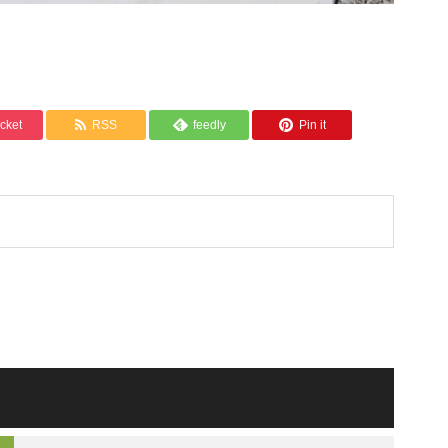
cket
RSS
feedly
Pin it