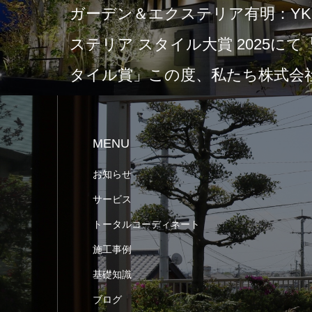
ガーデン＆エクステリア有明：YKK
ステリア スタイル大賞 2025に
タイル賞」この度、私たち株式会社
MENU
お知らせ
サービス
トータルコーディネート
施工事例
基礎知識
ブログ