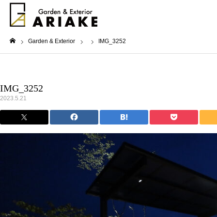
Garden & Exterior
IMG_3252
ホーム
IMG_3252
2023.5.21