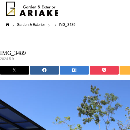
Garden & Exterior
IMG_3489
ホーム
IMG_3489
2024.5.9