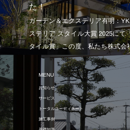
た！
ガーデン＆エクステリア有明：YKK
ステリア スタイル大賞 2025に
タイル賞」この度、私たち株式会社
MENU
お知らせ
サービス
トータルコーディネート
施工事例
基礎知識