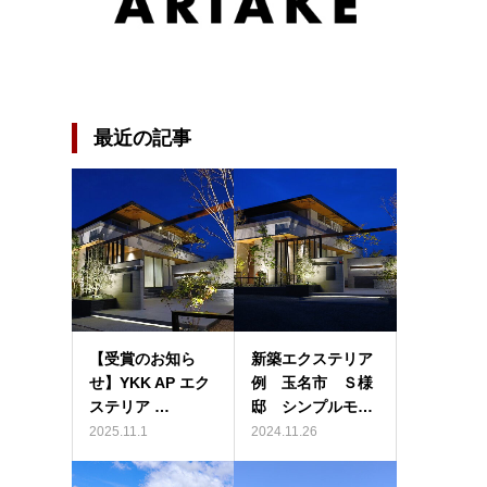
最近の記事
【受賞のお知ら
新築エクステリア
せ】YKK AP エク
例 玉名市 Ｓ様
ステリア …
邸 シンプルモ…
2025.11.1
2024.11.26