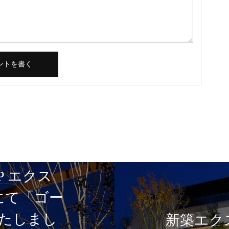
P エクス
5にて「ゴー
たしまし
新築エク