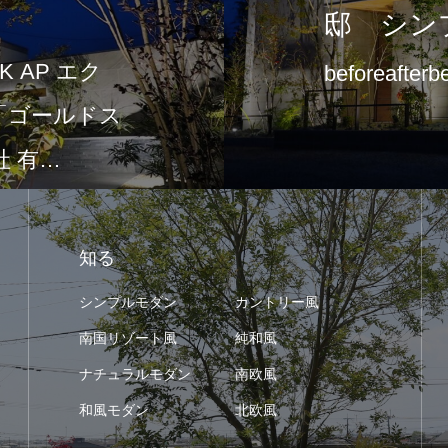
邸 シン
 AP エク
beforeafterb
て「ゴールドス
 有…
知る
シンプルモダン
カントリー風
南国リゾート風
純和風
ナチュラルモダン
南欧風
和風モダン
北欧風