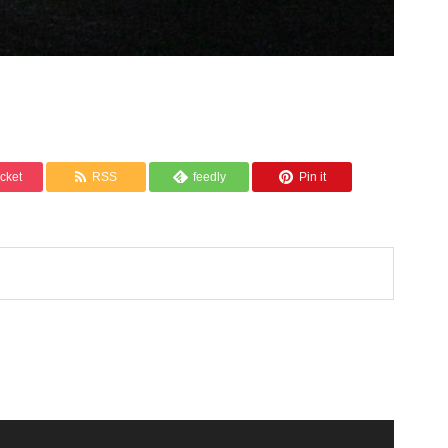
cket
RSS
feedly
Pin it