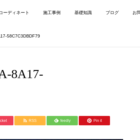
コーディネート
施工事例
基礎知識
ブログ
お
A17-58C7C3DBDF79
A-8A17-
cket
RSS
feedly
Pin it