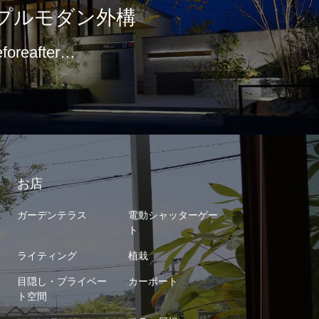
プルモダン外構
eforeafter…
お店
ガーデンテラス
電動シャッターゲー
ト
ライティング
植栽
目隠し・プライベー
カーポート
ト空間