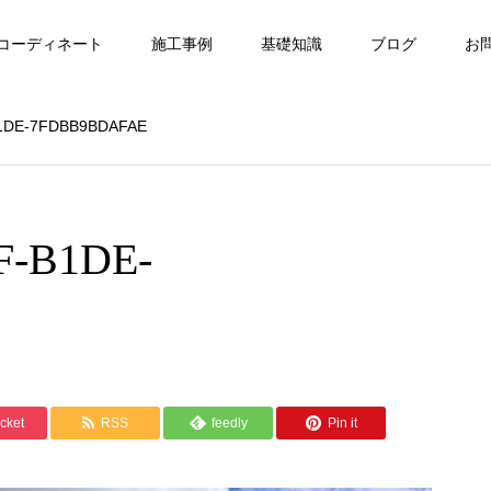
コーディネート
施工事例
基礎知識
ブログ
お
B1DE-7FDBB9BDAFAE
F-B1DE-
cket
RSS
feedly
Pin it