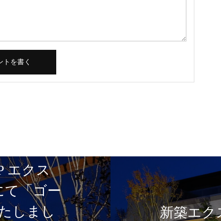
P エクス
5にて「ゴー
たしまし
新築エク