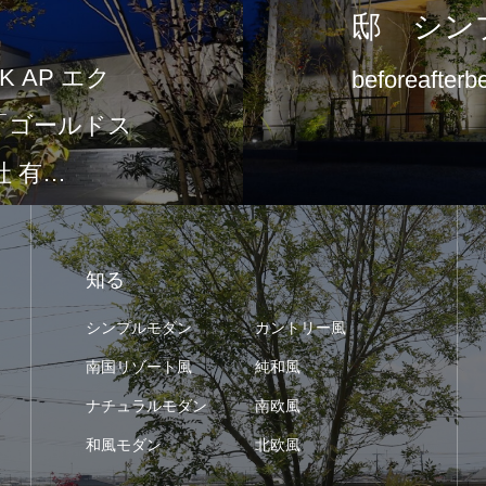
邸 シン
 AP エク
beforeafterb
て「ゴールドス
 有…
知る
シンプルモダン
カントリー風
南国リゾート風
純和風
ナチュラルモダン
南欧風
和風モダン
北欧風