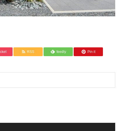
cket
RSS
feedly
Pin it