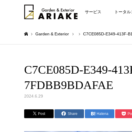
お知らせ
サービス
トータル
Garden & Exterior
C7CE085D-E349-413F-
ホーム
C7CE085D-E349-413
7FDBB9BDAFAE
2024.6.29
Post
Share
Hatena
Po