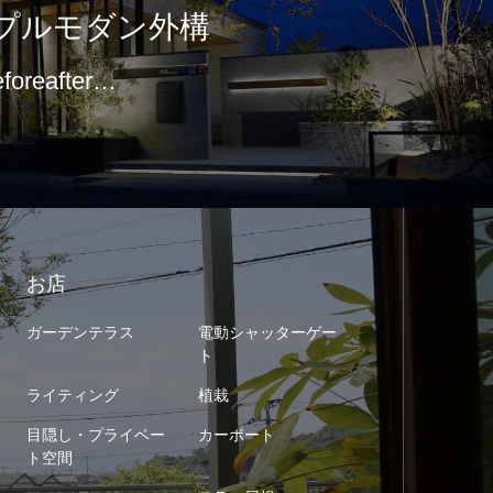
プルモダン外構
eforeafter…
お店
ガーデンテラス
電動シャッターゲー
ト
ライティング
植栽
目隠し・プライベー
カーポート
ト空間