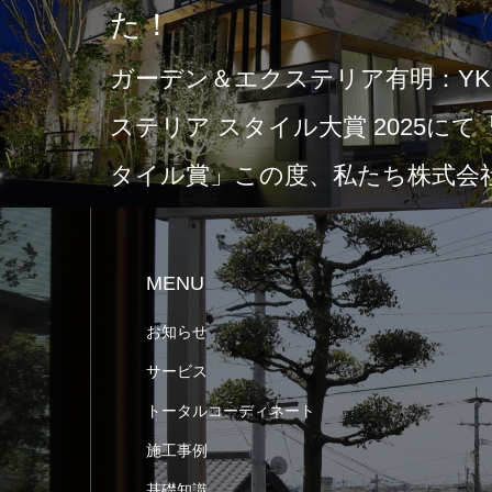
た！
ガーデン＆エクステリア有明：YKK
ステリア スタイル大賞 2025に
タイル賞」この度、私たち株式会社
MENU
お知らせ
サービス
トータルコーディネート
施工事例
基礎知識