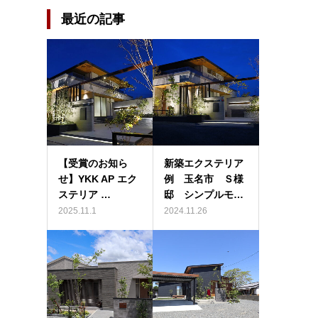
最近の記事
【受賞のお知ら
新築エクステリア
せ】YKK AP エク
例 玉名市 Ｓ様
ステリア …
邸 シンプルモ…
2025.11.1
2024.11.26