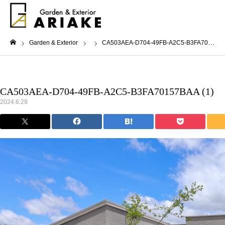
Garden & Exterior
CA503AEA-D704-49FB-A2C5-B3FA70157BAA (1)
ホーム
CA503AEA-D704-49FB-A2C5-B3FA70157BAA (1)
2024.6.29