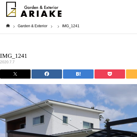
Garden & Exterior
IMG_1241
ホーム
IMG_1241
2020.7.7