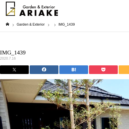
Garden & Exterior
IMG_1439
ホーム
IMG_1439
2020.7.16