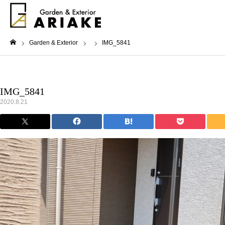
Garden & Exterior
IMG_5841
ホーム
IMG_5841
2020.8.21