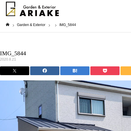
Garden & Exterior
IMG_5844
ホーム
IMG_5844
2020.8.21