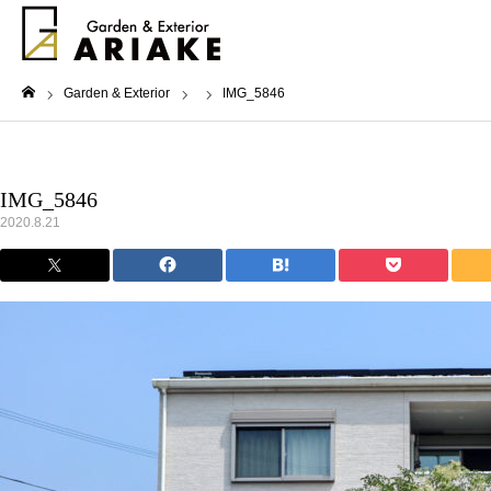
Garden & Exterior
IMG_5846
ホーム
IMG_5846
2020.8.21