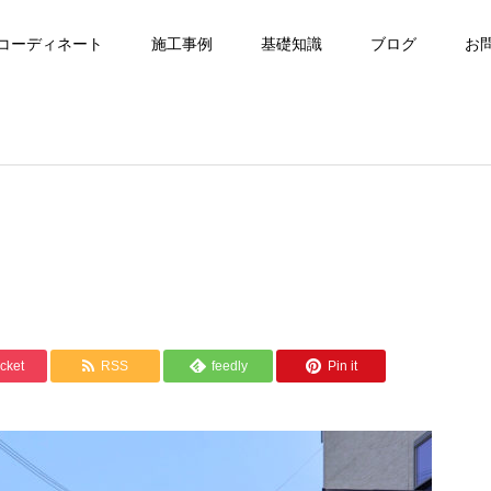
コーディネート
施工事例
基礎知識
ブログ
お
cket
RSS
feedly
Pin it