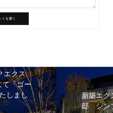
P エクス
5にて「ゴー
たしまし
新築エク
邸 シン