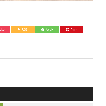
cket
RSS
feedly
Pin it