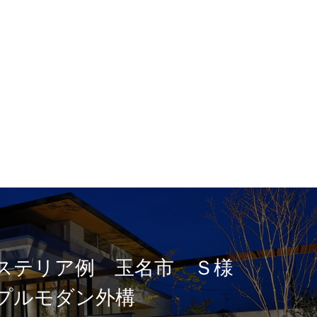
ステリア例 玉名市 Ｓ様
プルモダン外構