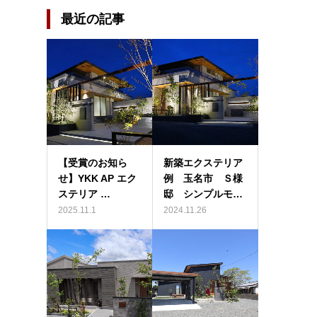
最近の記事
【受賞のお知ら
新築エクステリア
せ】YKK AP エク
例 玉名市 Ｓ様
ステリア …
邸 シンプルモ…
2025.11.1
2024.11.26