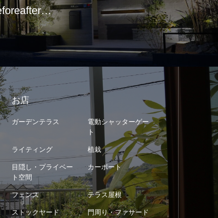
eforeafter…
お店
ガーデンテラス
電動シャッターゲー
ト
ライティング
植栽
目隠し・プライベー
カーポート
ト空間
フェンス
テラス屋根
ストックヤード
門周り・ファサード