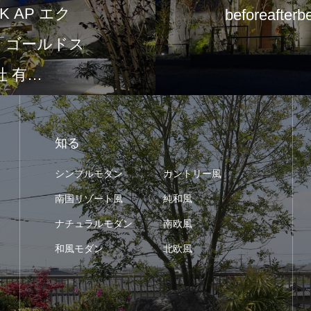
 AP エク
beforeafterb
て「ゴールドス
 有…
知る
シンプルモダン
カントリー風
南国リゾート風
純和風
ナチュラルモダン
南欧風
和風モダン
北欧風