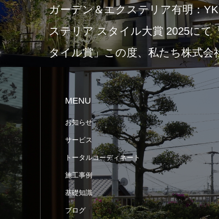
ガーデン＆エクステリア有明：YKK
ステリア スタイル大賞 2025に
タイル賞」この度、私たち株式会社
MENU
お知らせ
サービス
トータルコーディネート
施工事例
基礎知識
ブログ