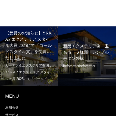
新築エクステリア例 玉
 玉
新築エクステリア例
名郡 U様邸 シンプル
プル
本県玉名市 U様邸
モダン外構
モダン外構
MENU
お知らせ
サービス