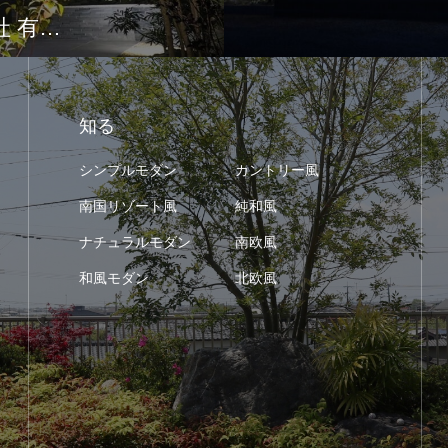
 有…
知る
シンプルモダン
カントリー風
南国リゾート風
純和風
ナチュラルモダン
南欧風
和風モダン
北欧風