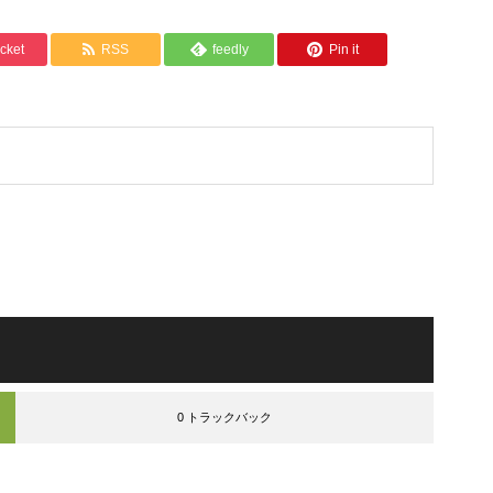
cket
RSS
feedly
Pin it
0 トラックバック