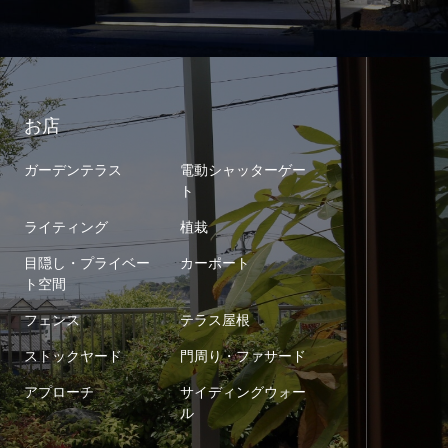
お店
ガーデンテラス
電動シャッターゲー
ト
ライティング
植栽
目隠し・プライベー
カーポート
ト空間
フェンス
テラス屋根
ストックヤード
門周り・ファサード
アプローチ
サイディングウォー
ル