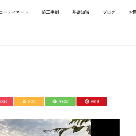
コーディネート
施工事例
基礎知識
ブログ
お
cket
RSS
feedly
Pin it