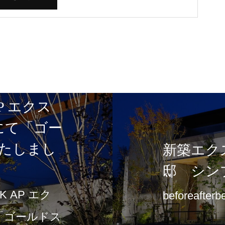
P エクス
5にて「ゴー
たしまし
新築エク
邸 シン
 AP エク
beforeafterb
て「ゴールドス