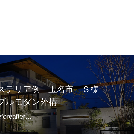
ステリア例 玉名市 Ｓ様
プルモダン外構
eforeafter…