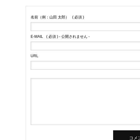
名前（例：山田 太郎）
( 必須 )
E-MAIL
( 必須 ) - 公開されません -
URL