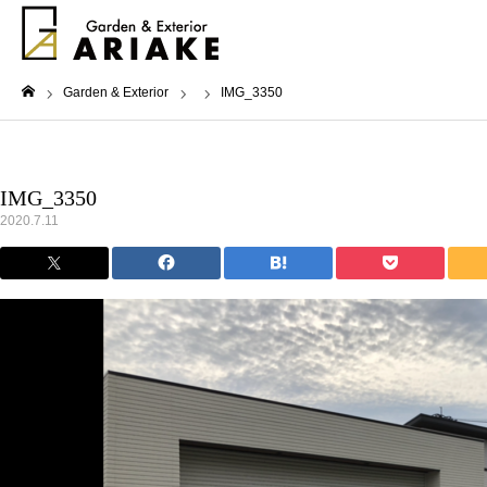
Garden & Exterior
IMG_3350
ホーム
IMG_3350
2020.7.11