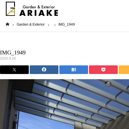
Garden & Exterior
IMG_1949
ホーム
IMG_1949
2020.9.26