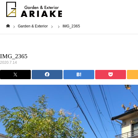
Garden & Exterior
IMG_2365
ホーム
IMG_2365
2020.7.14