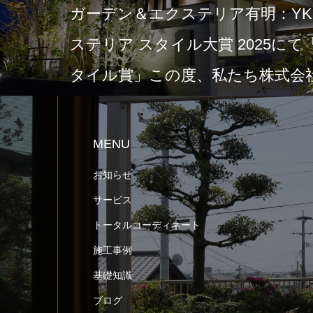
ガーデン＆エクステリア有明：YKK
ステリア スタイル大賞 2025に
タイル賞」この度、私たち株式会社
MENU
お知らせ
サービス
トータルコーディネート
施工事例
基礎知識
ブログ