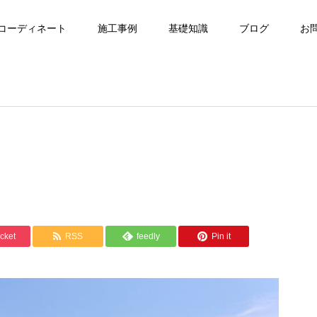
コーディネート
施工事例
基礎知識
ブログ
お
cket
RSS
feedly
Pin it