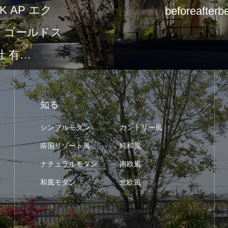
 AP エク
beforeafterb
て「ゴールドス
 有…
知る
シンプルモダン
カントリー風
南国リゾート風
純和風
ナチュラルモダン
南欧風
和風モダン
北欧風