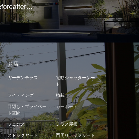
eforeafter…
お店
ガーデンテラス
電動シャッターゲー
ト
ライティング
植栽
目隠し・プライベー
カーポート
ト空間
フェンス
テラス屋根
ストックヤード
門周り・ファサード