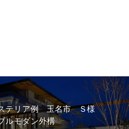
ステリア例 玉名市 Ｓ様
プルモダン外構