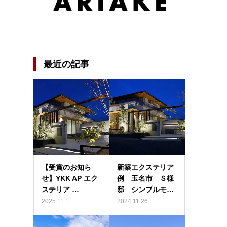
最近の記事
【受賞のお知ら
新築エクステリア
せ】YKK AP エク
例 玉名市 Ｓ様
ステリア …
邸 シンプルモ…
2025.11.1
2024.11.26