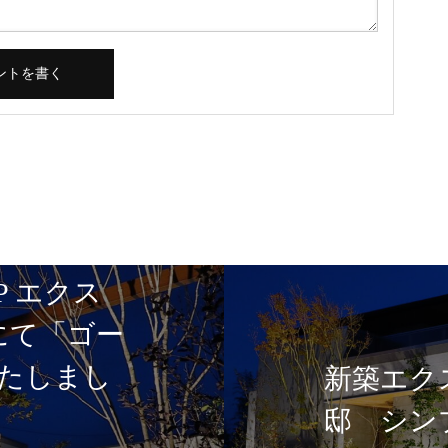
P エクス
5にて「ゴー
たしまし
新築エク
邸 シン