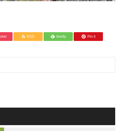
cket
RSS
feedly
Pin it