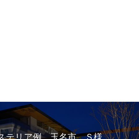
ステリア例 玉名市 Ｓ様