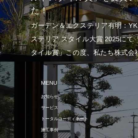
た！
ガーデン＆エクステリア有明：YKK
ステリア スタイル大賞 2025に
タイル賞」この度、私たち株式会社
MENU
お知らせ
サービス
トータルコーディネート
施工事例