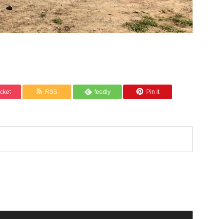
cket
RSS
feedly
Pin it