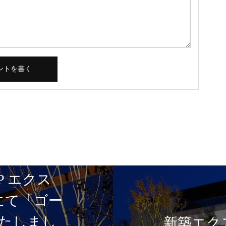
P エクス
5にて「ゴー
たしまし
新築エク