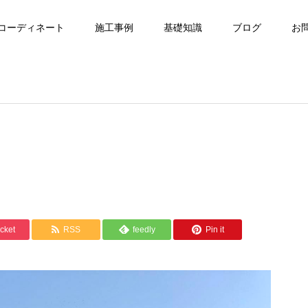
コーディネート
施工事例
基礎知識
ブログ
お
cket
RSS
feedly
Pin it