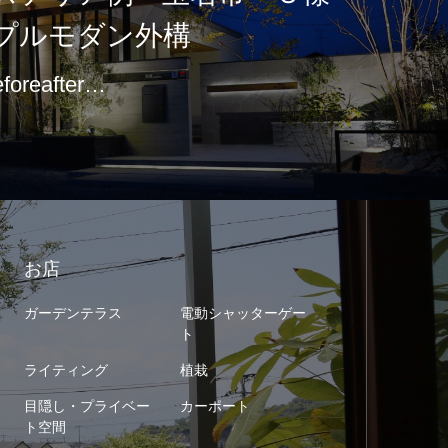
プルモダン外構
eforeafter…
お店
ガーデンテラス
電動シャッターゲー
ト
ライティング
植栽
目隠し・プライベー
カーポート
ト空間