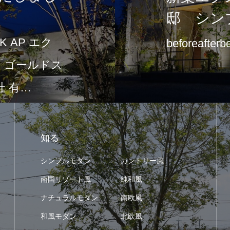
邸 シン
 AP エク
beforeafterb
て「ゴールドス
 有…
知る
シンプルモダン
カントリー風
南国リゾート風
純和風
ナチュラルモダン
南欧風
和風モダン
北欧風