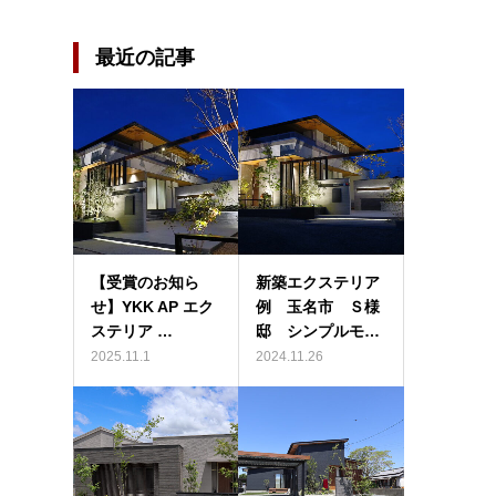
最近の記事
【受賞のお知ら
新築エクステリア
せ】YKK AP エク
例 玉名市 Ｓ様
ステリア …
邸 シンプルモ…
2025.11.1
2024.11.26