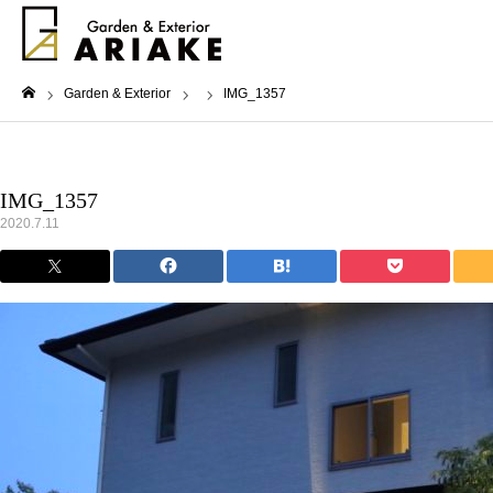
Garden & Exterior
IMG_1357
ホーム
IMG_1357
2020.7.11