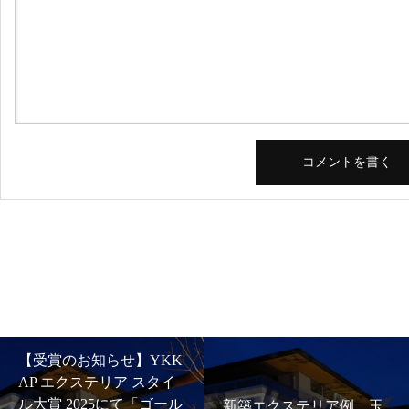
YKK
スタイ
新築エクステリア
「ゴール
新築エクステリア例 玉