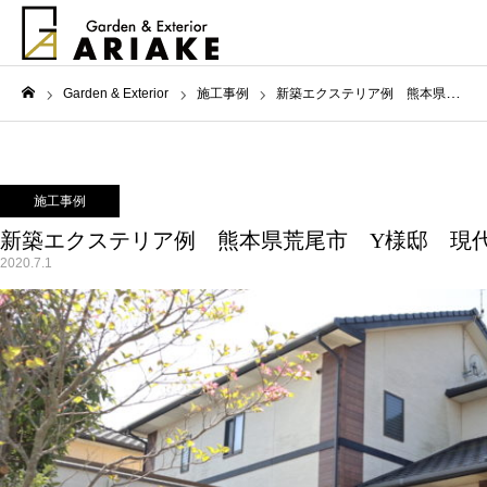
Garden & Exterior
施工事例
新築エクステリア例 熊本県荒尾市 Y様邸 現代和風な庭
ホーム
施工事例
新築エクステリア例 熊本県荒尾市 Y様邸 現
2020.7.1