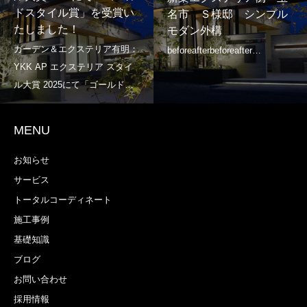
名郡 U様邸 シ
受賞い
名市 Ｓ様邸 シンプル
モダン外構
モダン外構
MENU
お知らせ
サービス
トータルコーディネート
施工事例
基礎知識
ブログ
お問い合わせ
採用情報