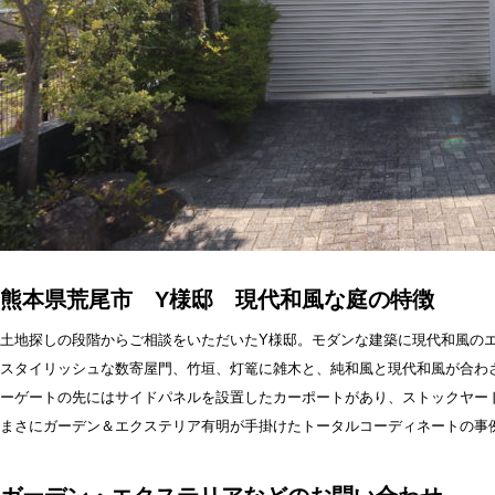
熊本県荒尾市 Y様邸 現代和風な庭の特徴
土地探しの段階からご相談をいただいたY様邸。モダンな建築に現代和風の
スタイリッシュな数寄屋門、竹垣、灯篭に雑木と、純和風と現代和風が合わ
ーゲートの先にはサイドパネルを設置したカーポートがあり、ストックヤー
まさにガーデン＆エクステリア有明が手掛けたトータルコーディネートの事