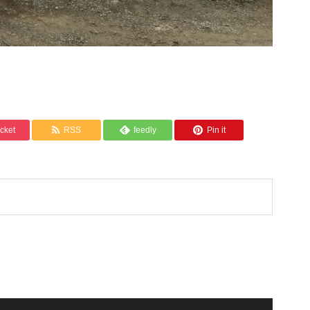
cket
RSS
feedly
Pin it