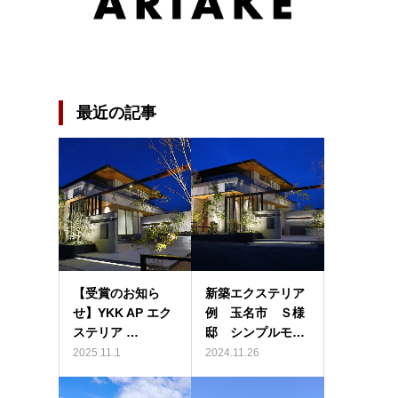
最近の記事
【受賞のお知ら
新築エクステリア
せ】YKK AP エク
例 玉名市 Ｓ様
ステリア …
邸 シンプルモ…
2025.11.1
2024.11.26