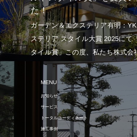
た！
ガーデン＆エクステリア有明：YKK
ステリア スタイル大賞 2025に
タイル賞」この度、私たち株式会社
MENU
お知らせ
サービス
トータルコーディネート
施工事例