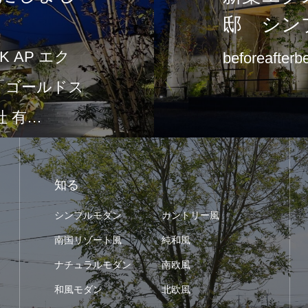
邸 シン
 AP エク
beforeafterb
て「ゴールドス
 有…
知る
シンプルモダン
カントリー風
南国リゾート風
純和風
ナチュラルモダン
南欧風
和風モダン
北欧風