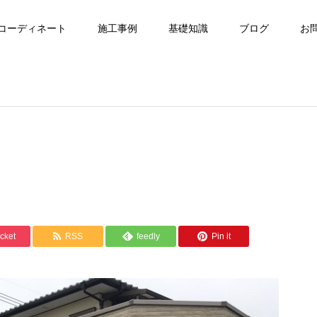
コーディネート
施工事例
基礎知識
ブログ
お
cket
RSS
feedly
Pin it