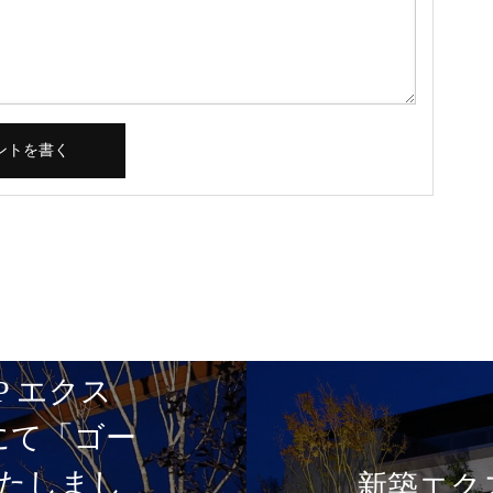
P エクス
5にて「ゴー
たしまし
新築エク