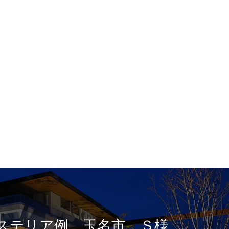
ステリア例 玉名市 Ｓ様