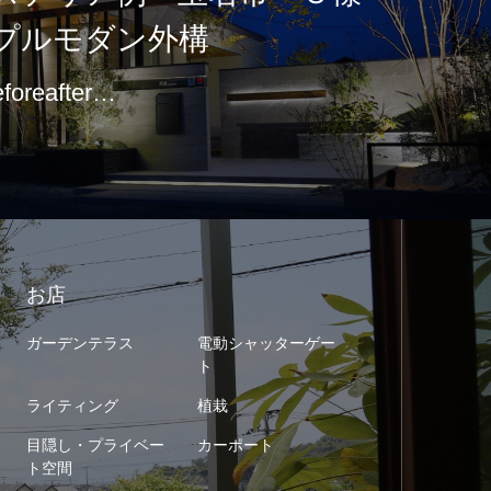
プルモダン外構
eforeafter…
お店
ガーデンテラス
電動シャッターゲー
ト
ライティング
植栽
目隠し・プライベー
カーポート
ト空間