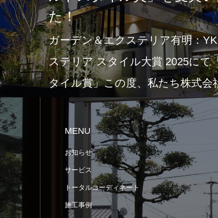
た！
ガーデン＆エクステリア有明：YKK
ステリア スタイル大賞 2025に
タイル賞」この度、私たち株式会社
MENU
お知らせ
サービス
トータルコーディネート
施工事例