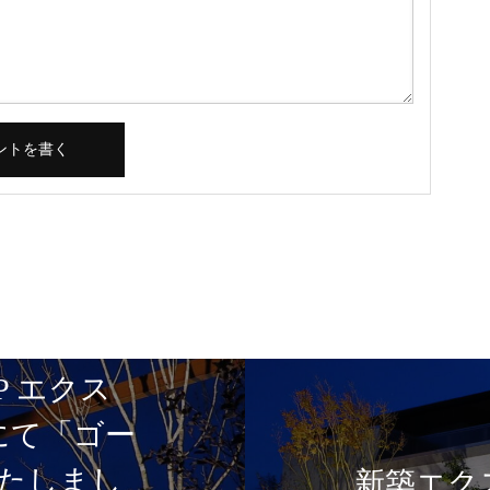
P エクス
5にて「ゴー
たしまし
新築エク