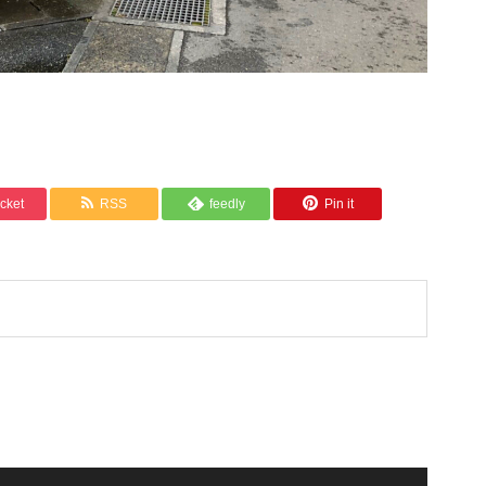
cket
RSS
feedly
Pin it