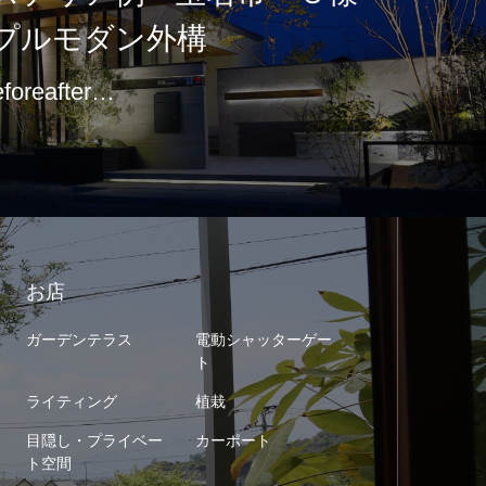
プルモダン外構
eforeafter…
お店
ガーデンテラス
電動シャッターゲー
ト
ライティング
植栽
目隠し・プライベー
カーポート
ト空間