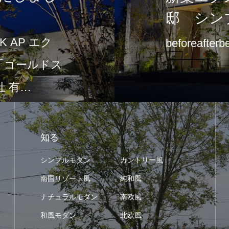
邸 シン
 AP エク
beforeafterb
て「ゴールドス
 有…
知る
シンプルモダン
カントリー風
南国リゾート風
純和風
ナチュラルモダン
南欧風
和風モダン
北欧風