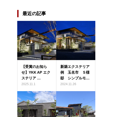
最近の記事
【受賞のお知ら
新築エクステリア
せ】YKK AP エク
例 玉名市 Ｓ様
ステリア …
邸 シンプルモ…
2025.11.1
2024.11.26