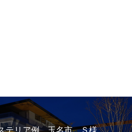
ステリア例 玉名市 Ｓ様