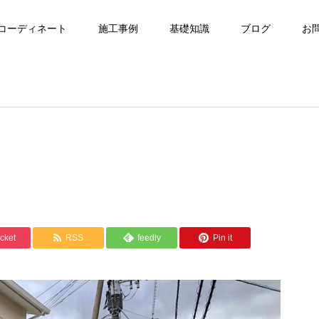
コーディネート
施工事例
基礎知識
ブログ
お
cket
RSS
feedly
Pin it