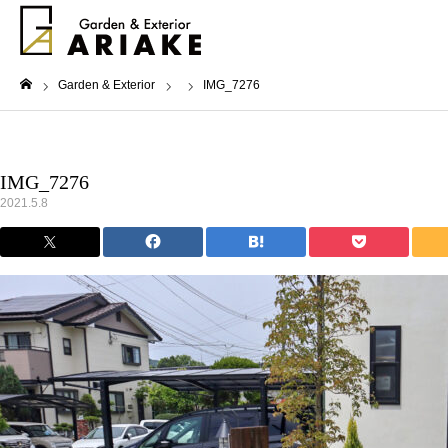
Garden & Exterior
IMG_7276
ホーム
IMG_7276
2021.5.8