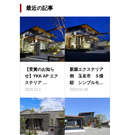
最近の記事
【受賞のお知ら
新築エクステリア
せ】YKK AP エク
例 玉名市 Ｓ様
ステリア …
邸 シンプルモ…
2025.11.1
2024.11.26