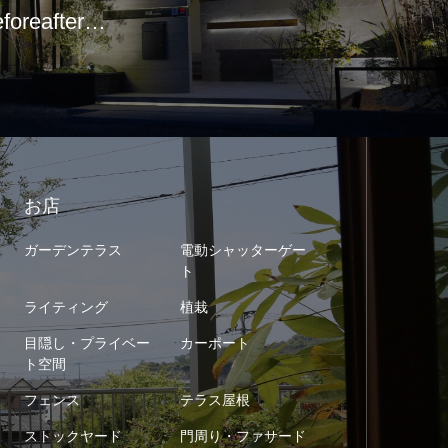
eforeafter…
お店
ガーデンテラス
電動シャッターゲー
ト
ライティング
植栽
目隠し・プライベー
カーポート
ト空間
フェンス
テラス屋根
ストックヤード
門周り・ファサード