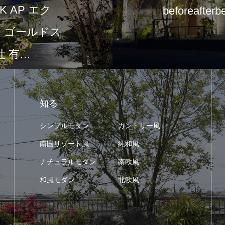
 AP エク
beforeafterb
て「ゴールドス
 有…
知る
シンプルモダン
カントリー風
南国リゾート風
純和風
ナチュラルモダン
南欧風
和風モダン
北欧風