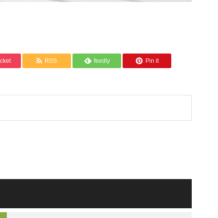
cket
RSS
feedly
Pin it