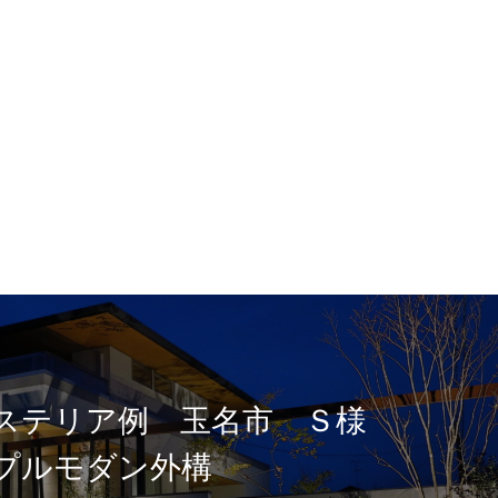
ステリア例 玉名市 Ｓ様
プルモダン外構