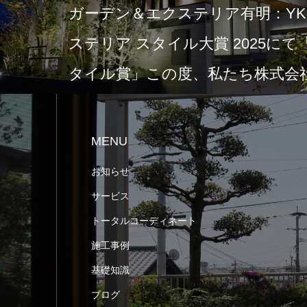
ガーデン＆エクステリア有明：YKK
ステリア スタイル大賞 2025に
タイル賞」この度、私たち株式会社
MENU
お知らせ
サービス
トータルコーディネート
施工事例
基礎知識
ブログ