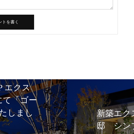
P エクス
5にて「ゴー
たしまし
新築エク
邸 シン