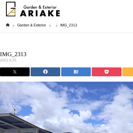
Garden & Exterior
IMG_2313
ホーム
IMG_2313
2021.9.25