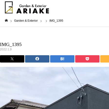
Garden & Exterior
IMG_1395
ホーム
IMG_1395
2022.1.9