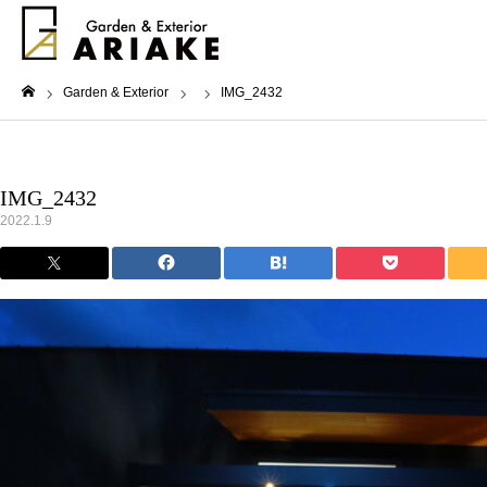
Garden & Exterior
IMG_2432
ホーム
IMG_2432
2022.1.9