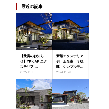
最近の記事
【受賞のお知ら
新築エクステリア
せ】YKK AP エク
例 玉名市 Ｓ様
ステリア …
邸 シンプルモ…
2025.11.1
2024.11.26