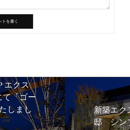
P エクス
5にて「ゴー
たしまし
新築エク
邸 シン