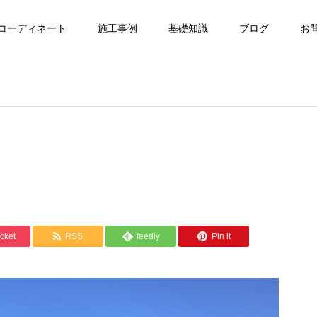
コーディネート
施工事例
基礎知識
ブログ
お
cket
RSS
feedly
Pin it