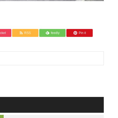
cket
RSS
feedly
Pin it