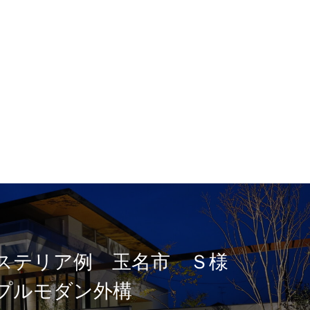
ステリア例 玉名市 Ｓ様
プルモダン外構