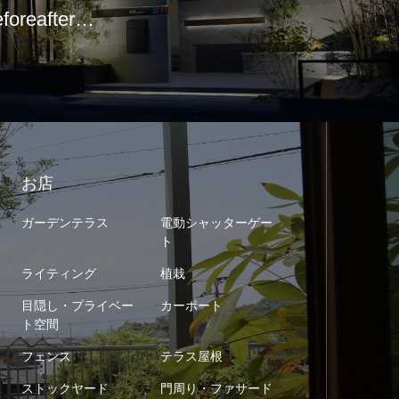
eforeafter…
お店
ガーデンテラス
電動シャッターゲー
ト
ライティング
植栽
目隠し・プライベー
カーポート
ト空間
フェンス
テラス屋根
ストックヤード
門周り・ファサード