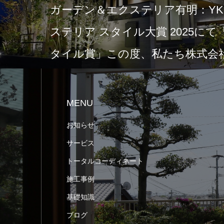
ガーデン＆エクステリア有明：YKK
ステリア スタイル大賞 2025に
タイル賞」この度、私たち株式会社
MENU
お知らせ
サービス
トータルコーディネート
施工事例
基礎知識
ブログ