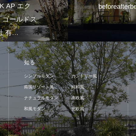
 AP エク
beforeafterb
て「ゴールドス
 有…
知る
シンプルモダン
カントリー風
南国リゾート風
純和風
ナチュラルモダン
南欧風
和風モダン
北欧風