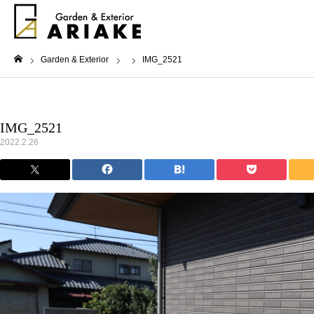
Garden & Exterior
IMG_2521
ホーム
IMG_2521
2022.2.26