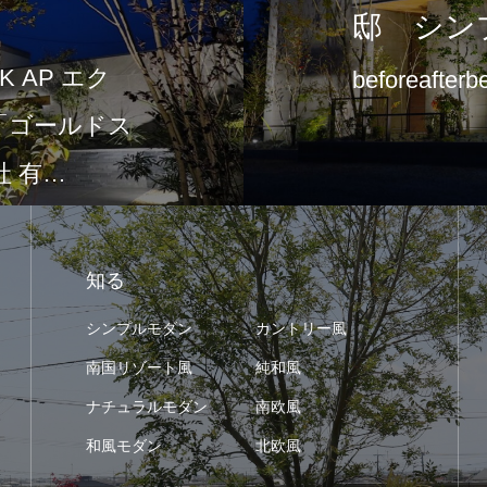
邸 シン
 AP エク
beforeafterb
て「ゴールドス
 有…
知る
シンプルモダン
カントリー風
南国リゾート風
純和風
ナチュラルモダン
南欧風
和風モダン
北欧風