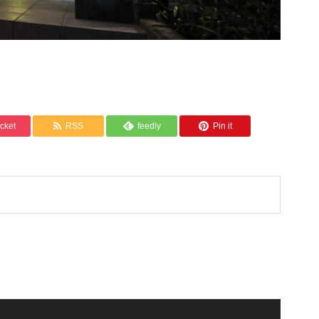
cket
RSS
feedly
Pin it