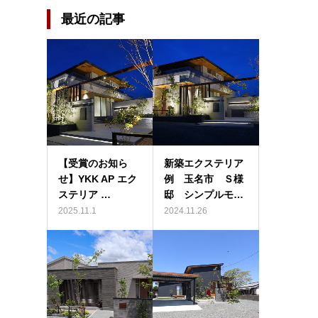
最近の記事
【受賞のお知ら
新築エクステリア
せ】YKK AP エク
例 玉名市 Ｓ様
ステリア …
邸 シンプルモ…
2025.11.1
2024.11.26