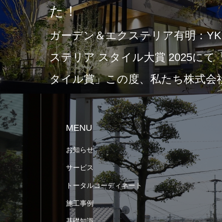
た！
ガーデン＆エクステリア有明：YKK
ステリア スタイル大賞 2025に
タイル賞」この度、私たち株式会社
MENU
お知らせ
サービス
トータルコーディネート
施工事例
基礎知識