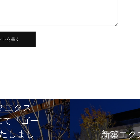
P エクス
5にて「ゴー
たしまし
新築エク