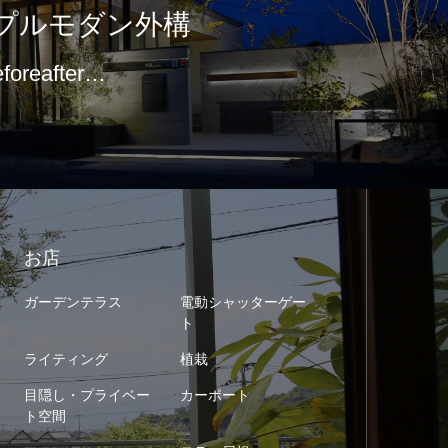
プルモダン外構
eforeafter…
お店
ガーデンテラス
電動シャッターゲー
ト
ライティング
植栽
目隠し・プライベー
カーポート
ト空間