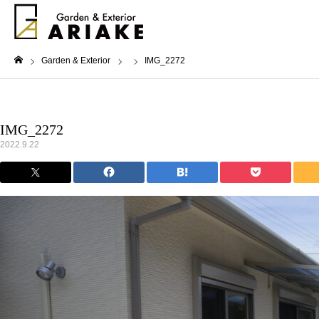
Garden & Exterior
IMG_2272
ホーム
IMG_2272
2022.9.22