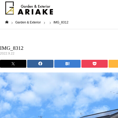
Garden & Exterior
IMG_8312
ホーム
IMG_8312
2022.9.22