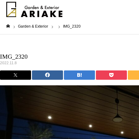
Garden & Exterior
IMG_2320
ホーム
IMG_2320
2022.11.8