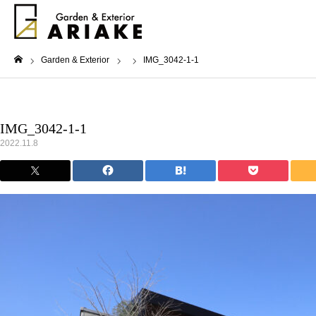
Garden & Exterior
IMG_3042-1-1
ホーム
IMG_3042-1-1
2022.11.8