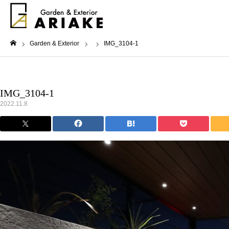
Garden & Exterior
IMG_3104-1
ホーム
IMG_3104-1
2022.11.8