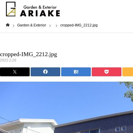
Garden & Exterior
cropped-IMG_2212.jpg
ホーム
cropped-IMG_2212.jpg
2022.2.26