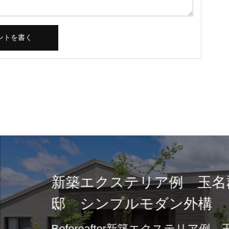
郡 U様
新築エク
市 U様
 玉名郡 U様