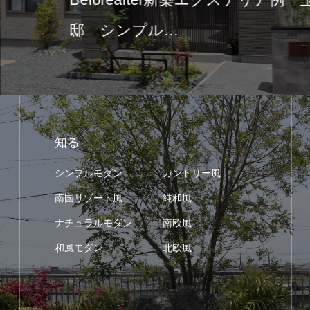
beforeaft
知る
シンプルモダン
カントリー風
南国リゾート風
純和風
ナチュラルモダン
南欧風
和風モダン
北欧風