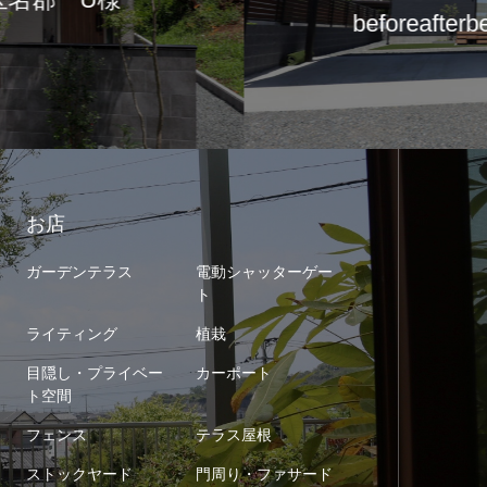
erbeforeafter新築エクステリ…
お店
ガーデンテラス
電動シャッターゲー
ト
ライティング
植栽
目隠し・プライベー
カーポート
ト空間
フェンス
テラス屋根
ストックヤード
門周り・ファサード