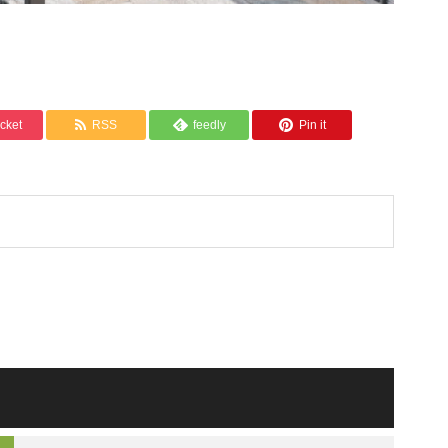
cket
RSS
feedly
Pin it