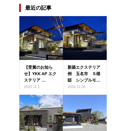
最近の記事
【受賞のお知ら
新築エクステリア
せ】YKK AP エク
例 玉名市 Ｓ様
ステリア …
邸 シンプルモ…
2025.11.1
2024.11.26