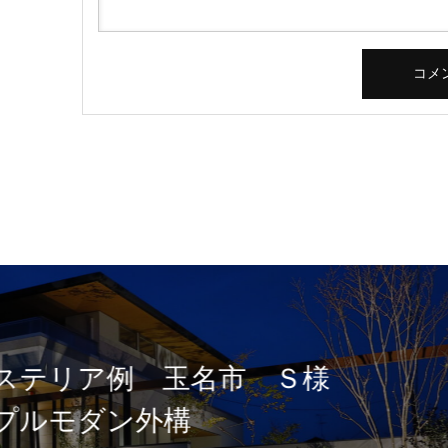
新築エクステリア例 玉名
邸 シンプルモダン外構
Beforeafter新築エクステリア例