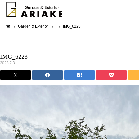
Garden & Exterior
IMG_6223
ホーム
IMG_6223
2023.7.3