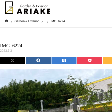
Garden & Exterior
IMG_6224
ホーム
IMG_6224
2023.7.3