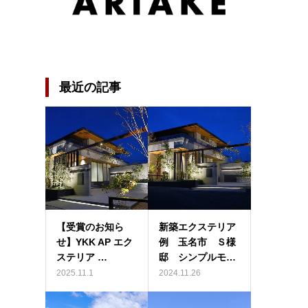
最近の記事
【受賞のお知ら
新築エクステリア
せ】YKK AP エク
例 玉名市 Ｓ様
ステリア …
邸 シンプルモ…
2025.11.1
2024.11.26