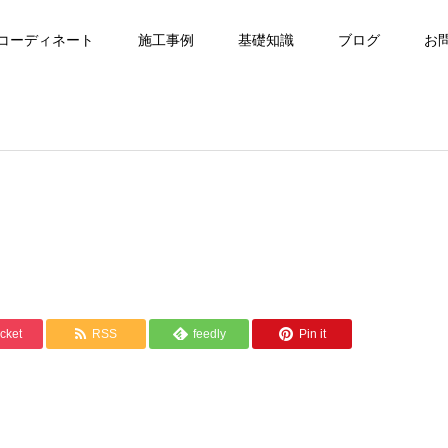
コーディネート
施工事例
基礎知識
ブログ
お
cket
RSS
feedly
Pin it