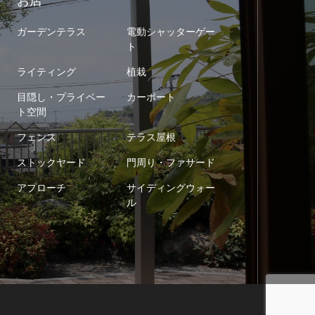
お店
ガーデンテラス
電動シャッターゲー
ト
ライティング
植栽
目隠し・プライベー
カーポート
ト空間
フェンス
テラス屋根
ストックヤード
門周り・ファサード
アプローチ
サイディングウォー
ル