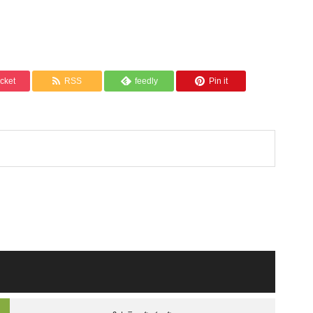
cket
RSS
feedly
Pin it