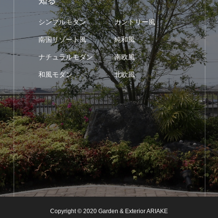
知る
シンプルモダン
カントリー風
南国リゾート風
純和風
ナチュラルモダン
南欧風
和風モダン
北欧風
Copyright © 2020 Garden & Exterior ARIAKE