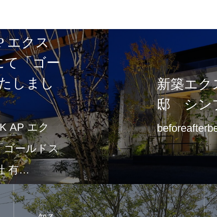
P エクス
5にて「ゴー
たしまし
新築エク
邸 シン
 AP エク
beforeafterb
て「ゴールドス
 有…