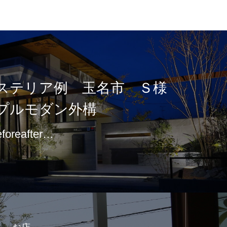
ステリア例 玉名市 Ｓ様
プルモダン外構
eforeafter…