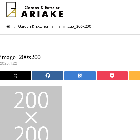
Garden & Exterior
image_200x200
ホーム
image_200x200
2020.4.22