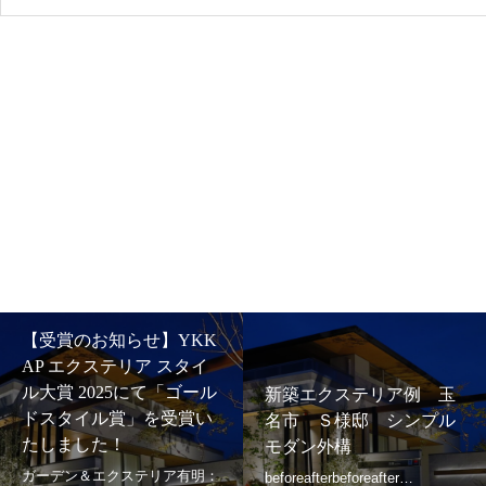
【受賞のお知らせ】YKK
AP エクステリア スタイ
ル大賞 2025にて「ゴール
新築エクステリア例 玉
ドスタイル賞」を受賞い
名市 Ｓ様邸 シンプル
たしました！
モダン外構