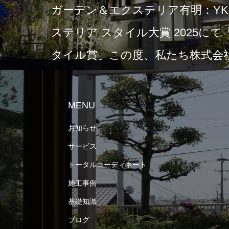
ガーデン＆エクステリア有明：YKK
ステリア スタイル大賞 2025に
タイル賞」この度、私たち株式会社
MENU
お知らせ
サービス
トータルコーディネート
施工事例
基礎知識
ブログ