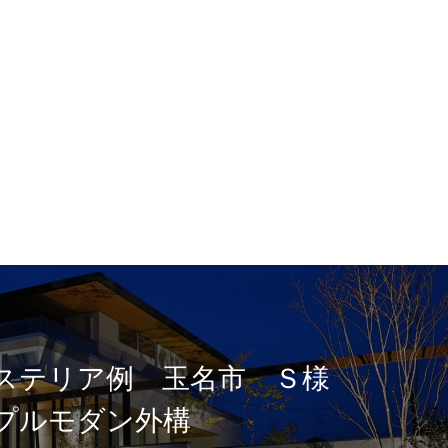
ステリア例 玉名市 Ｓ様
プルモダン外構