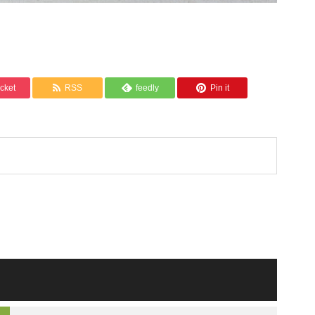
cket
RSS
feedly
Pin it