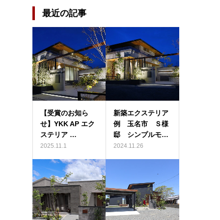
最近の記事
【受賞のお知ら
新築エクステリア
せ】YKK AP エク
例 玉名市 Ｓ様
ステリア …
邸 シンプルモ…
2025.11.1
2024.11.26