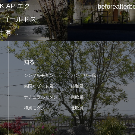
 AP エク
beforeafterb
て「ゴールドス
 有…
知る
シンプルモダン
カントリー風
南国リゾート風
純和風
ナチュラルモダン
南欧風
和風モダン
北欧風