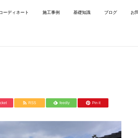
コーディネート
施工事例
基礎知識
ブログ
お
cket
RSS
feedly
Pin it