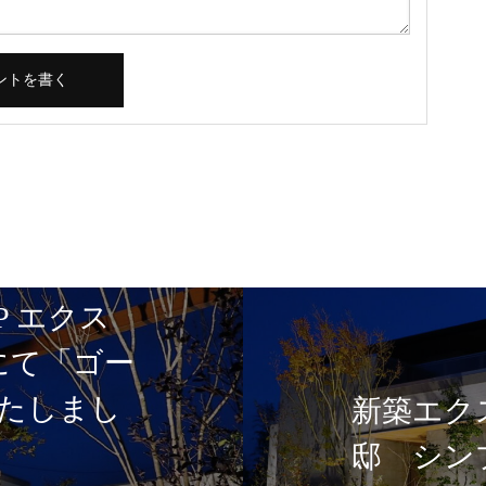
P エクス
5にて「ゴー
たしまし
新築エク
邸 シン