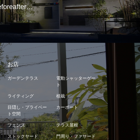
eforeafter…
お店
ガーデンテラス
電動シャッターゲー
ト
ライティング
植栽
目隠し・プライベー
カーポート
ト空間
フェンス
テラス屋根
ストックヤード
門周り・ファサード