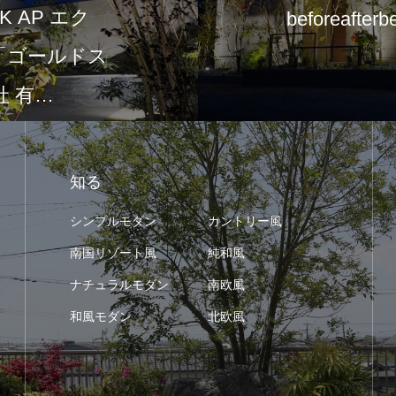
 AP エク
beforeafterb
て「ゴールドス
 有…
知る
シンプルモダン
カントリー風
南国リゾート風
純和風
ナチュラルモダン
南欧風
和風モダン
北欧風