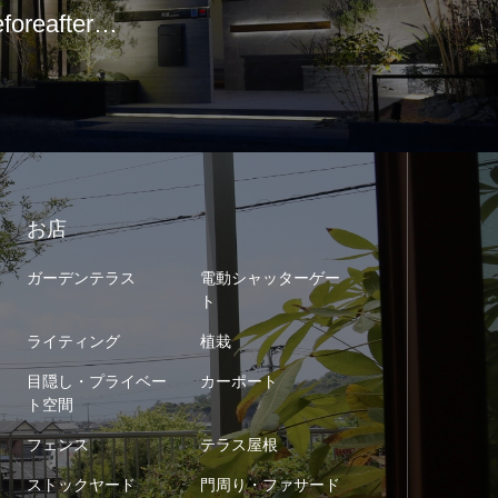
eforeafter…
お店
ガーデンテラス
電動シャッターゲー
ト
ライティング
植栽
目隠し・プライベー
カーポート
ト空間
フェンス
テラス屋根
ストックヤード
門周り・ファサード