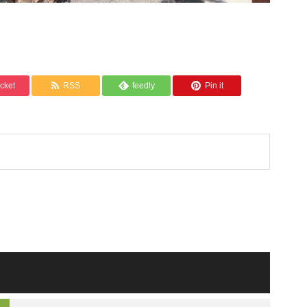
cket
RSS
feedly
Pin it