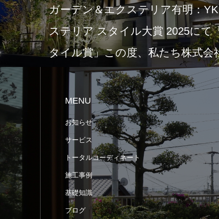
ガーデン＆エクステリア有明：YKK
ステリア スタイル大賞 2025に
タイル賞」この度、私たち株式会社
MENU
お知らせ
サービス
トータルコーディネート
施工事例
基礎知識
ブログ