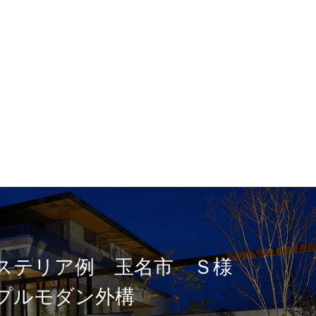
ステリア例 玉名市 Ｓ様
プルモダン外構