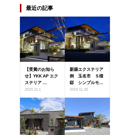
最近の記事
【受賞のお知ら
新築エクステリア
せ】YKK AP エク
例 玉名市 Ｓ様
ステリア …
邸 シンプルモ…
2025.11.1
2024.11.26