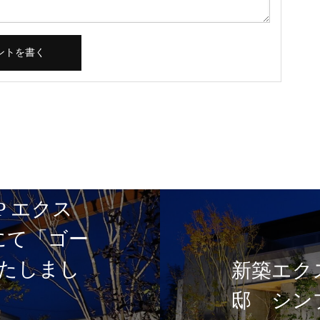
P エクス
5にて「ゴー
たしまし
新築エク
邸 シン